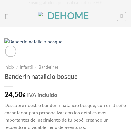
Saltar
Envío gratuito a península a partir de 60€
al
contenido
Inicio
/
Infantil
/
Banderines
Banderín natalicio bosque
24,50
IVA incluido
€
Descubre nuestro banderín natalicio bosque, con un diseño
encantador para personalizar con los detalles más
importantes del nacimiento de tu bebé, creando un
recuerdo inolvidable lleno de aventuras.