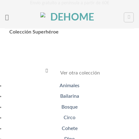
Saltar
Envío gratuito a península a partir de 60€
al
contenido
Colección Superhéroe
Ver otra colección
Animales
Bailarina
Bosque
Circo
Cohete