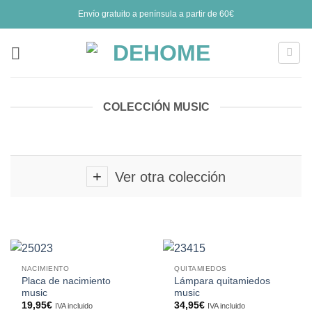
Saltar
Envío gratuito a península a partir de 60€
al
contenido
COLECCIÓN MUSIC
Ver otra colección
NACIMIENTO
QUITAMIEDOS
Placa de nacimiento
Lámpara quitamiedos
music
music
19,95
€
34,95
€
IVA incluido
IVA incluido