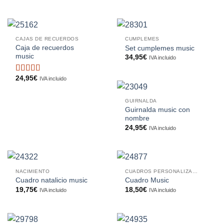
CAJAS DE RECUERDOS
CUMPLEMES
Caja de recuerdos
Set cumplemes music
music
34,95
€
IVA incluido
24,95
€
Valorado
IVA incluido
con
5
de 5
GUIRNALDA
Guirnalda music con
nombre
24,95
€
IVA incluido
NACIMIENTO
CUADROS PERSONALIZADOS
Cuadro natalicio music
Cuadro Music
19,75
€
18,50
€
IVA incluido
IVA incluido