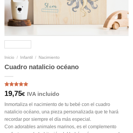
Inicio
/
Infantil
/
Nacimiento
Cuadro natalicio océano
Valorado
1
19,75
IVA incluido
€
con
5
de 5
en base a
Inmortaliza el nacimiento de tu bebé con el cuadro
valoración
de un
natalicio océano, una pieza personalizada que te hará
cliente
recordar por siempre el día más especial.
Con adorables animales marinos, es el complemento