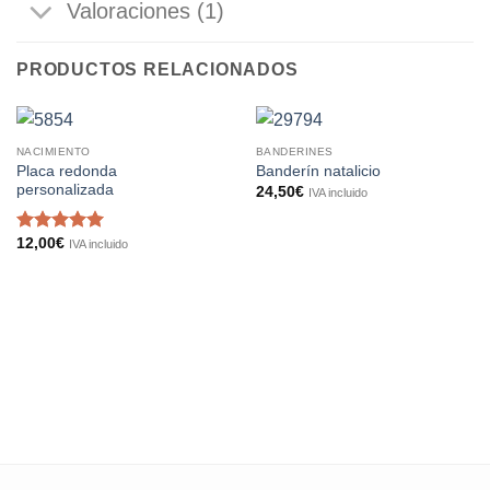
Valoraciones (1)
PRODUCTOS RELACIONADOS
NACIMIENTO
BANDERINES
Placa redonda
Banderín natalicio
personalizada
24,50
€
IVA incluido
12,00
€
Valorado
IVA incluido
con
5
de 5