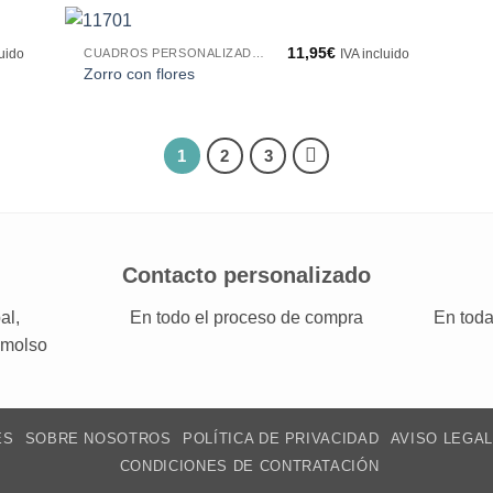
11,95
€
CUADROS PERSONALIZADOS
luido
IVA incluido
Zorro con flores
1
2
3
Contacto personalizado
al,
En todo el proceso de compra
En toda
emolso
ES
SOBRE NOSOTROS
POLÍTICA DE PRIVACIDAD
AVISO LEGAL
CONDICIONES DE CONTRATACIÓN