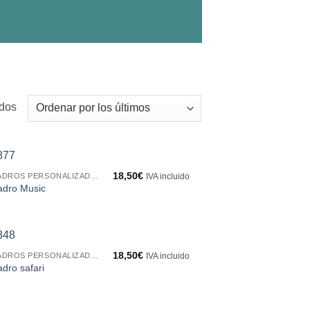
Ordenado
ados
por
los
últimos
18,50
€
CUADROS PERSONALIZADOS
IVA incluido
adro Music
18,50
€
CUADROS PERSONALIZADOS
IVA incluido
dro safari