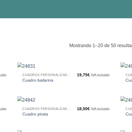
Mostrando 1–20 de 50 result
19,75
€
CUADROS PERSONALIZADOS
luido
IVA incluido
Cuadro bailarina
Cu
18,50
€
CUADROS PERSONALIZADOS
luido
IVA incluido
Cuadro pirata
Cua