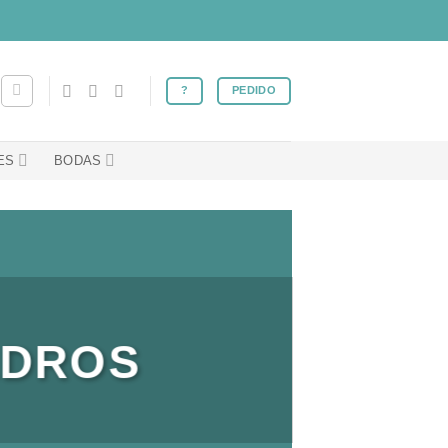
?
PEDIDO
ES
BODAS
ADROS