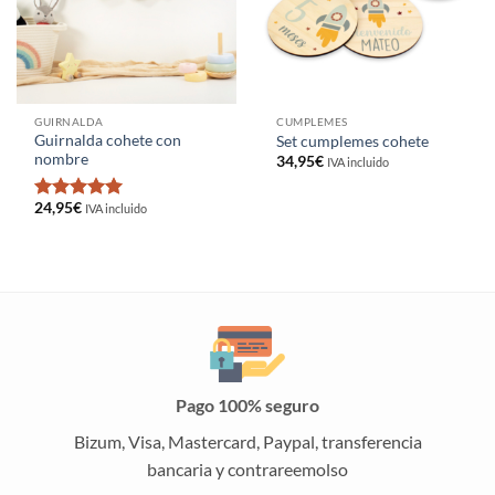
GUIRNALDA
CUMPLEMES
Guirnalda cohete con
Set cumplemes cohete
nombre
34,95
€
IVA incluido
24,95
€
IVA incluido
Valorado
con
5
de 5
Pago 100% seguro
Bizum, Visa, Mastercard, Paypal, transferencia
bancaria y contrareemolso