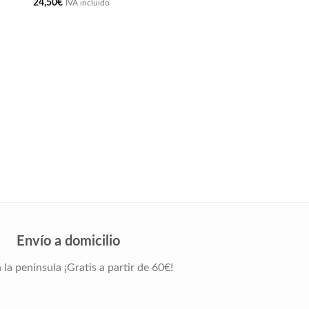
24,50
€
IVA incluido
NACIMIENTO
Cuadro natalicio cohe
19,75
€
IVA incluido
Envío a domicilio
 la península ¡Gratis a partir de 60€!