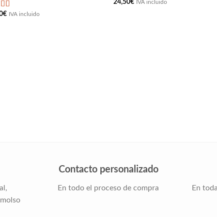
24,50
€
IVA incluido
0
€
Valorado
IVA incluido
on
5
de 5
Contacto personalizado
al,
En todo el proceso de compra
En toda
emolso