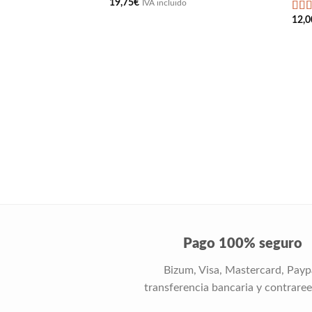
19,75
€
IVA incluido
12,0
c
Pago 100% seguro
Bizum, Visa, Mastercard, Payp
transferencia bancaria y contrare