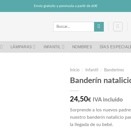
Envío gratuito a península a partir de 60€
Buscar
por:
LÁMPARAS
INFANTIL
NOMBRES
DÍAS ESPECIAL
Inicio
/
Infantil
/
Banderines
Banderín natalici
24,50
IVA incluido
€
Sorprende a los nuevos padres
nuestro banderín natalicio pa
la llegada de su bebé.