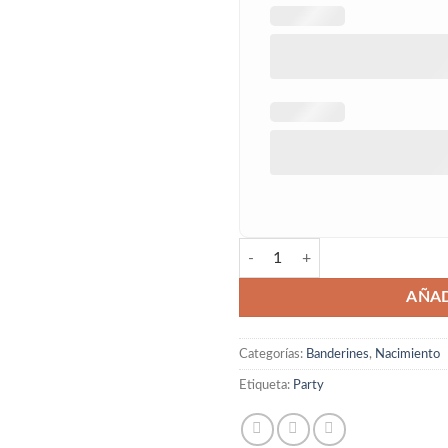
Banderín natalicio party cantidad
AÑAD
Categorías:
Banderines
,
Nacimiento
Etiqueta:
Party