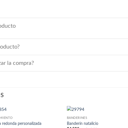
oducto
roducto?
zar la compra?
OS
IMIENTO
BANDERINES
a redonda personalizada
Banderín natalicio