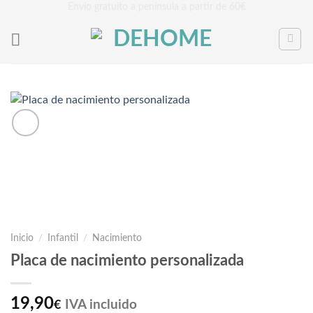
Saltar
Envío gratuito a península a partir de 60€
al
contenido
Inicio
/
Infantil
/
Nacimiento
Placa de nacimiento personalizada
19,90
IVA incluido
€