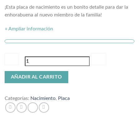
¡Esta placa de nacimiento es un bonito detalle para dar la
enhorabuena al nuevo miembro de la familia!
+ Ampliar información
Placa
AÑADIR AL CARRITO
de
nacimiento
personalizada
Categorías:
Nacimiento
,
Placa
cantidad