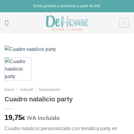
Saltar
Envío gratuito a península a partir de 60€
al
contenido
Inicio
/
Infantil
/
Nacimiento
Cuadro natalicio party
19,75
IVA incluido
€
Cuadro natalicio personalizado con temática party en