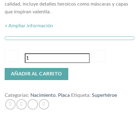
calidad, incluye detalles heroicos como máscaras y capas
que inspiran valentía.
+ Ampliar información
Placa
AÑADIR AL CARRITO
de
nacimiento
superhéroe
Categorías:
Nacimiento
,
Placa
Etiqueta:
Superhéroe
cantidad