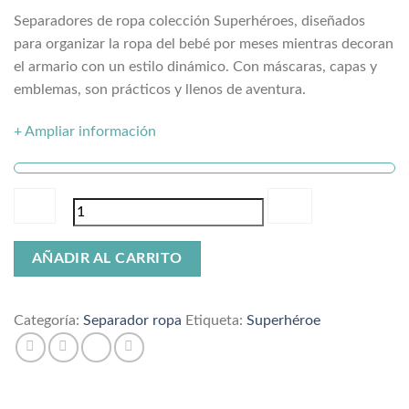
Separadores de ropa colección Superhéroes, diseñados
para organizar la ropa del bebé por meses mientras decoran
el armario con un estilo dinámico. Con máscaras, capas y
emblemas, son prácticos y llenos de aventura.
+ Ampliar información
Separadores
AÑADIR AL CARRITO
de
ropa
superhéroes
Categoría:
Separador ropa
Etiqueta:
Superhéroe
cantidad