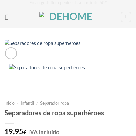
Saltar
Envío gratuito a península a partir de 60€
al
contenido
Inicio
/
Infantil
/
Separador ropa
Separadores de ropa superhéroes
19,95
IVA incluido
€