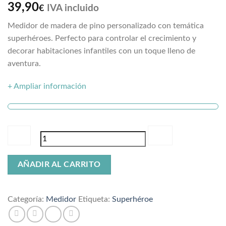
Valorado
1
39,90
IVA incluido
€
con
5
de 5
en base a
Medidor de madera de pino personalizado con temática
valoración
de un cliente
superhéroes. Perfecto para controlar el crecimiento y
decorar habitaciones infantiles con un toque lleno de
aventura.
+ Ampliar información
Medidor
AÑADIR AL CARRITO
superhéroes
cantidad
Categoría:
Medidor
Etiqueta:
Superhéroe