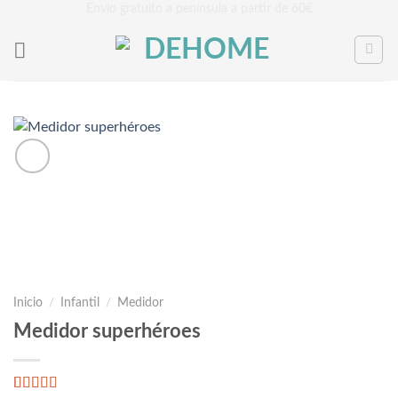
Saltar
Envío gratuito a península a partir de 60€
al
contenido
Inicio
/
Infantil
/
Medidor
Medidor superhéroes