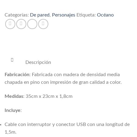
pared
océano
Categorías:
De pared
,
Personajes
Etiqueta:
Océano
cantidad
Descripción
Fabricación
: Fabricada con madera de densidad media
chapada en pino con impresión de gran calidad a color.
Medidas
: 35cm x 23cm x 1,8cm
Incluye
:
Cable con interruptor y conector USB con una longitud de
1,5m.