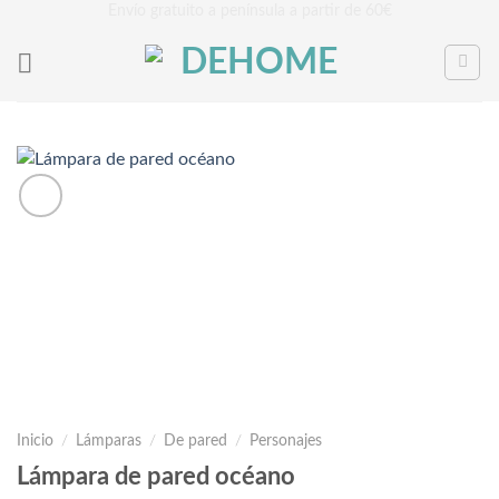
Saltar
Envío gratuito a península a partir de 60€
al
contenido
Inicio
/
Lámparas
/
De pared
/
Personajes
Lámpara de pared océano