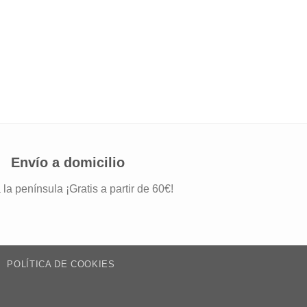
DE PARED
Lámpara de pared di
49,95
€
IVA incluido
Envío a domicilio
 la península ¡Gratis a partir de 60€!
POLÍTICA DE COOKIES