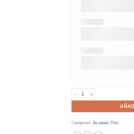
Lámpara de pared estrella can
AÑAD
Categorías:
De pared
,
Pino