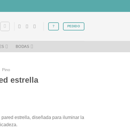
?
PEDIDO
ES
BODAS
Pino
d estrella
pared estrella, diseñada para iluminar la
licadeza.