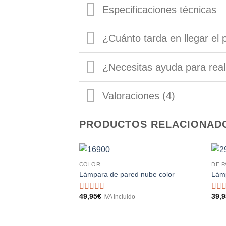
Especificaciones técnicas
¿Cuánto tarda en llegar el 
¿Necesitas ayuda para real
Valoraciones (4)
PRODUCTOS RELACIONAD
COLOR
DE 
Lámpara de pared nube color
Lámp
49,95
€
39,
Valorado
IVA incluido
con
5
de 5
c