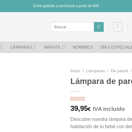
Envío gratuito a península a partir de 60€
Buscar
por:
LÁMPARAS
INFANTIL
NOMBRES
DÍAS ESPECIAL
Inicio
/
Lámparas
/
De pared
/
Lámpara de pare
Valorado
4
39,95
IVA incluido
€
con
5
de 5
en base a
Descubre nuestra lámpara de 
valoraciones
de clientes
habitación de tu bebé con de