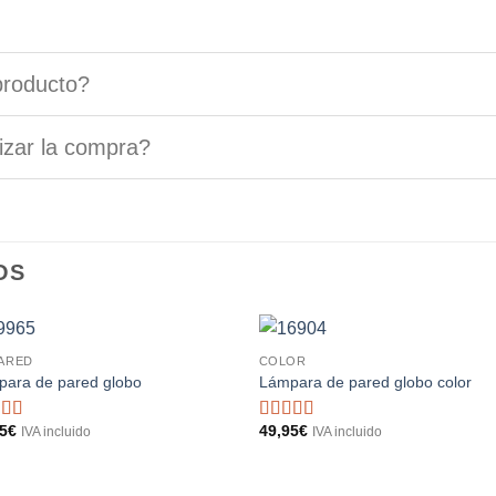
producto?
izar la compra?
OS
PARED
COLOR
ara de pared globo
Lámpara de pared globo color
95
€
49,95
€
Valorado
Valorado
IVA incluido
IVA incluido
on
5
de 5
con
5
de 5