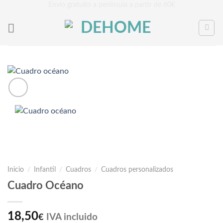
Saltar
Envío gratuito a península a partir de 60€
al
contenido
Inicio
/
Infantil
/
Cuadros
/
Cuadros personalizados
Cuadro Océano
18,50
IVA incluido
€