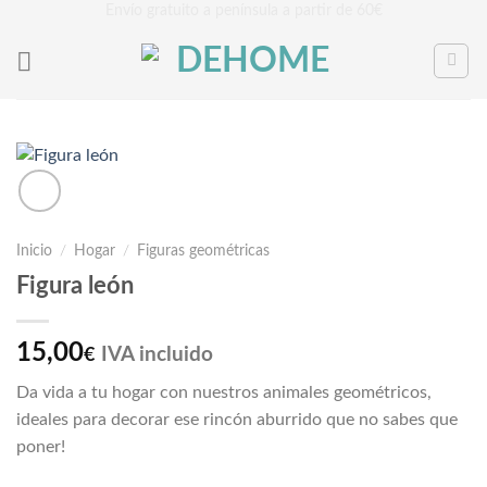
Saltar
Envío gratuito a península a partir de 60€
al
contenido
Inicio
/
Hogar
/
Figuras geométricas
Figura león
15,00
IVA incluido
€
Da vida a tu hogar con nuestros animales geométricos,
ideales para decorar ese rincón aburrido que no sabes que
poner!