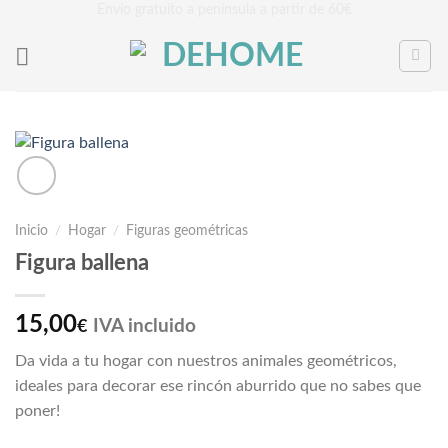
Saltar
Envío gratuito a península a partir de 60€
al
contenido
Inicio
/
Hogar
/
Figuras geométricas
Figura ballena
15,00
IVA incluido
€
Da vida a tu hogar con nuestros animales geométricos,
ideales para decorar ese rincón aburrido que no sabes que
poner!