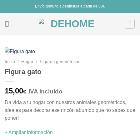
Saltar
Envío gratuito a península a partir de 60€
al
contenido
Inicio
/
Hogar
/
Figuras geométricas
Figura gato
15,00
IVA incluido
€
Da vida a tu hogar con nuestros animales geométricos,
ideales para decorar ese rincón aburrido que no sabes que
poner!
+ Ampliar información