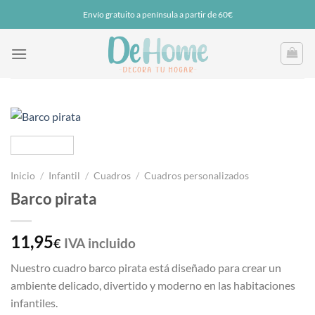
Saltar
Envío gratuito a península a partir de 60€
al
contenido
Inicio
/
Infantil
/
Cuadros
/
Cuadros personalizados
Barco pirata
11,95
IVA incluido
€
Nuestro cuadro barco pirata está diseñado para crear un
ambiente delicado, divertido y moderno en las habitaciones
infantiles.