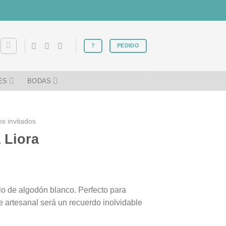
?
PEDIDO
ES
BODAS
os invitados
 Liora
lo de algodón blanco. Perfecto para
e artesanal será un recuerdo inolvidable