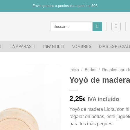
Envío gratuito a península a partir de 60€
Buscar
por:
LÁMPARAS
INFANTIL
NOMBRES
DÍAS ESPECIAL
Inicio
/
Bodas
/
Regalos para l
Yoyó de madera
2,25
IVA incluido
€
Yoyó de madera Liora, con hi
regalar en bodas, este juguet
para los más peques.