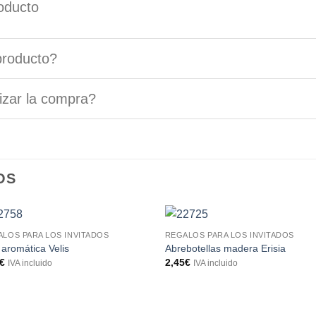
oducto
producto?
izar la compra?
OS
LOS PARA LOS INVITADOS
REGALOS PARA LOS INVITADOS
 aromática Velis
Abrebotellas madera Erisia
€
2,45
€
IVA incluido
IVA incluido