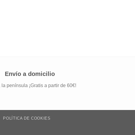
REGALOS PARA LOS IN
Espejo boda Erisia
2,45
€
IVA incluido
Envío a domicilio
 la península ¡Gratis a partir de 60€!
POLÍTICA DE COOKIES