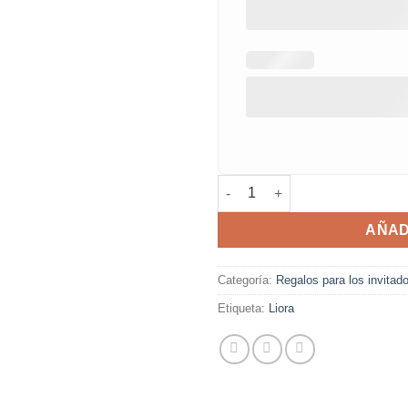
Yoyó de madera Liora cantida
AÑAD
Categoría:
Regalos para los invitad
Etiqueta:
Liora