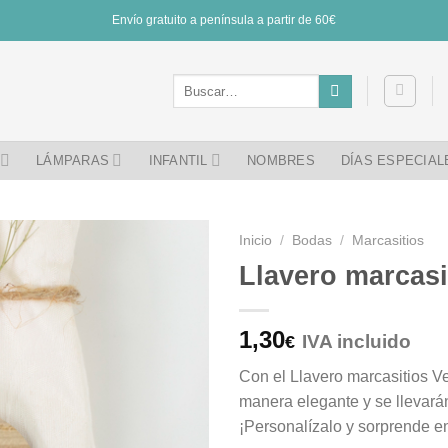
Envío gratuito a península a partir de 60€
Buscar
por:
LÁMPARAS
INFANTIL
NOMBRES
DÍAS ESPECIAL
Inicio
/
Bodas
/
Marcasitios
Llavero marcasi
1,30
IVA incluido
€
Con el Llavero marcasitios Vel
manera elegante y se llevarán
¡Personalízalo y sorprende e