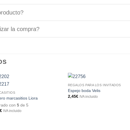
producto?
izar la compra?
OS
REGALOS PARA LOS INVITADOS
Espejo boda Velis
CASITIOS
2,45
€
IVA incluido
ero marcasitios Liora
orado con
5
de 5
€
IVA incluido