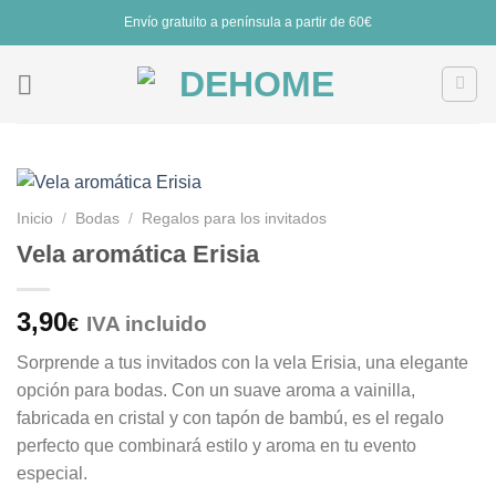
Saltar
Envío gratuito a península a partir de 60€
al
contenido
Inicio
/
Bodas
/
Regalos para los invitados
Vela aromática Erisia
3,90
IVA incluido
€
Sorprende a tus invitados con la vela Erisia, una elegante
opción para bodas. Con un suave aroma a vainilla,
fabricada en cristal y con tapón de bambú, es el regalo
perfecto que combinará estilo y aroma en tu evento
especial.