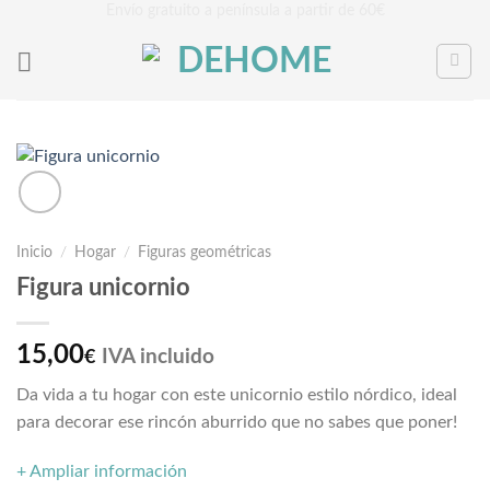
Saltar
Envío gratuito a península a partir de 60€
al
contenido
Inicio
/
Hogar
/
Figuras geométricas
Figura unicornio
15,00
IVA incluido
€
Da vida a tu hogar con este unicornio estilo nórdico, ideal
para decorar ese rincón aburrido que no sabes que poner!
+ Ampliar información