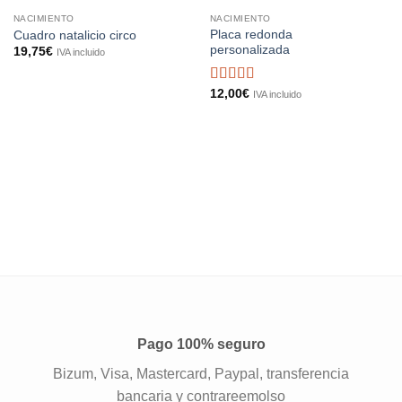
NACIMIENTO
NACIMIENTO
Placa redonda
Cuadro natalicio circo
personalizada
19,75
€
IVA incluido
Valorado
12,00
€
IVA incluido
con
5
de 5
Pago 100% seguro
Bizum, Visa, Mastercard, Paypal, transferencia
bancaria y contrareemolso