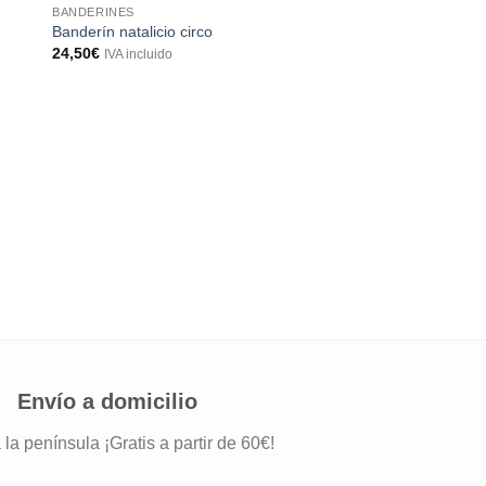
BANDERINES
Banderín natalicio circo
24,50
€
IVA incluido
BANDERINES
Banderín natalicio b
24,50
€
IVA incluido
Envío a domicilio
 la península ¡Gratis a partir de 60€!