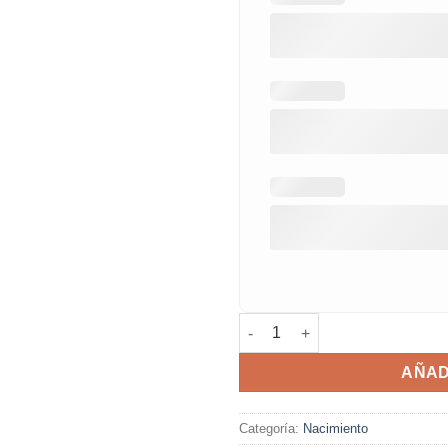
Cuadro natalicio cohete canti
AÑAD
Categoría:
Nacimiento