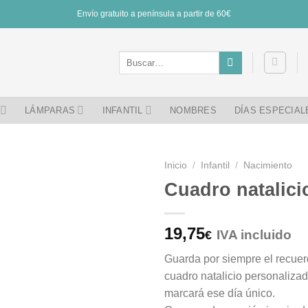
Envío gratuito a península a partir de 60€
Buscar
por:
LÁMPARAS
INFANTIL
NOMBRES
DÍAS ESPECIAL
Inicio
/
Infantil
/
Nacimiento
Cuadro natalici
19,75
IVA incluido
€
Guarda por siempre el recuer
cuadro natalicio personaliza
marcará ese día único.