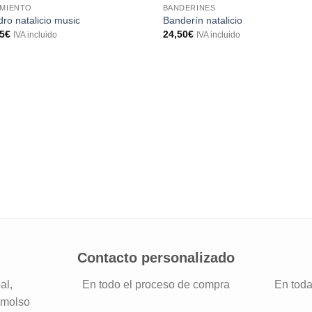
IMIENTO
BANDERINES
ro natalicio music
Banderín natalicio
75
€
24,50
€
IVA incluido
IVA incluido
Contacto personalizado
al,
En todo el proceso de compra
En toda
emolso