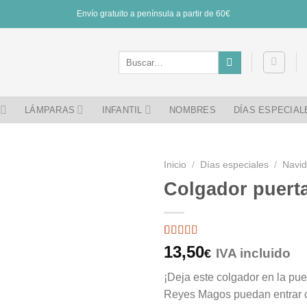
Envío gratuito a península a partir de 60€
Buscar
por:
LÁMPARAS
INFANTIL
NOMBRES
DÍAS ESPECIAL
Inicio
/
Días especiales
/
Navi
Colgador puert
Valorado
2
13,50
IVA incluido
€
con
5
de 5
en base a
¡Deja este colgador en la pue
valoraciones
de clientes
Reyes Magos puedan entrar c