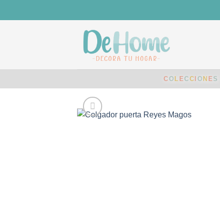
Saltar
al
contenido
C
O
L
E
C
C
I
O
N
E
S