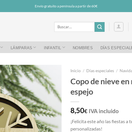
Envío gratuito a península a partir de 60€
Buscar
por:
LÁMPARAS
INFANTIL
NOMBRES
DÍAS ESPECIAL
Inicio
/
Días especiales
/
Navid
Copo de nieve en 
espejo
8,50
IVA incluido
€
¡Felicita este año las fiestas 
personalizadas!