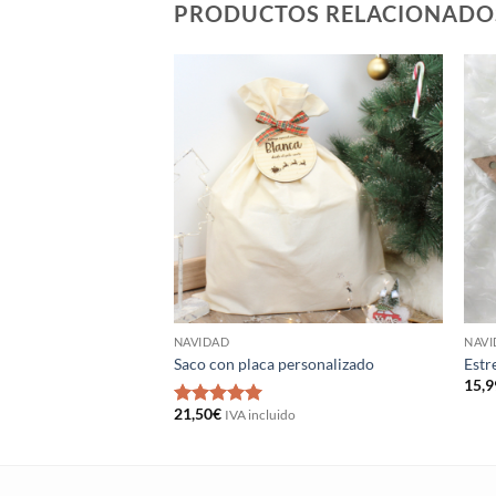
PRODUCTOS RELACIONADO
NAVIDAD
NAV
Saco con placa personalizado
Estr
15,9
21,50
€
IVA incluido
Valorado
con
5
de 5