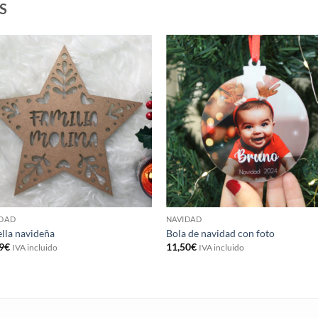
S
IDAD
NAVIDAD
ella navideña
Bola de navidad con foto
9
€
11,50
€
IVA incluido
IVA incluido