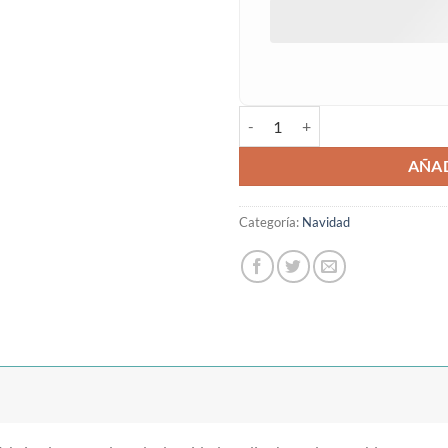
Copo de nieve en roble y metacril
AÑAD
Categoría:
Navidad