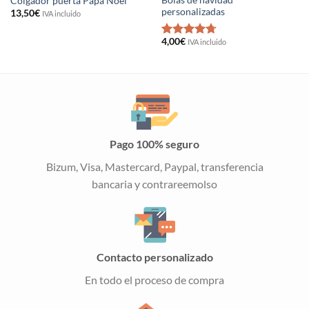
Bolas de navidad
Colgador puerta Papa Noel
personalizadas
13,50
€
IVA incluido
4,00
€
IVA incluido
Valorado
con
4.71
de 5
Pago 100% seguro
Bizum, Visa, Mastercard, Paypal, transferencia
bancaria y contrareemolso
Contacto personalizado
En todo el proceso de compra