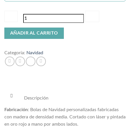
Bolas
AÑADIR AL CARRITO
de
navidad
personalizadas
Categoría:
Navidad
cantidad
Descripción
Fabricación
: Bolas de Navidad personalizadas fabricadas
con madera de densidad media. Cortado con láser y pintada
en oro rojo a mano por ambos lados.