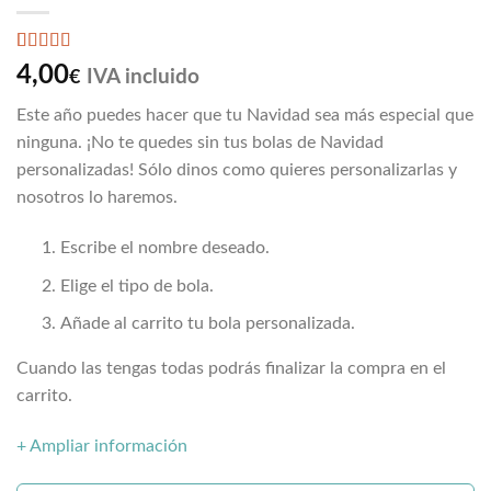
Valorado
7
4,00
IVA incluido
€
con
4.71
de
5 en base a
Este año puedes hacer que tu Navidad sea más especial que
valoraciones
de clientes
ninguna. ¡No te quedes sin tus bolas de Navidad
personalizadas! Sólo dinos como quieres personalizarlas y
nosotros lo haremos.
Escribe el nombre deseado.
Elige el tipo de bola.
Añade al carrito tu bola personalizada.
Cuando las tengas todas podrás finalizar la compra en el
carrito.
+ Ampliar información