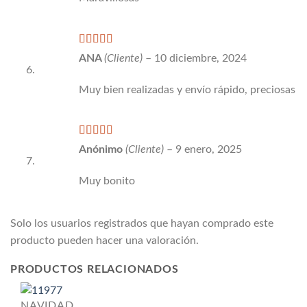
Valorado
ANA
(Cliente)
–
10 diciembre, 2024
con
5
de 5
Muy bien realizadas y envío rápido, preciosas
Valorado
Anónimo
(Cliente)
–
9 enero, 2025
con
5
de 5
Muy bonito
Solo los usuarios registrados que hayan comprado este
producto pueden hacer una valoración.
PRODUCTOS RELACIONADOS
NAVIDAD