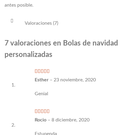
antes posible.
Valoraciones (7)
7 valoraciones en
Bolas de navidad
personalizadas
Valorado
Esther
–
23 noviembre, 2020
con
4
de
5
Genial
Valorado
Rocio
–
8 diciembre, 2020
con
4
de
5
Estupenda