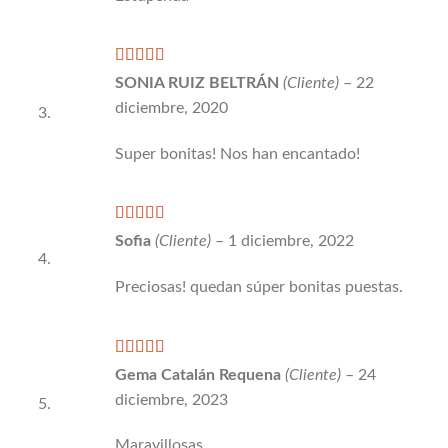
Valorado
SONIA RUIZ BELTRÁN
(Cliente)
–
22
con
5
de 5
diciembre, 2020
Super bonitas! Nos han encantado!
Valorado
Sofia
(Cliente)
–
1 diciembre, 2022
con
5
de 5
Preciosas! quedan súper bonitas puestas.
Valorado
Gema Catalán Requena
(Cliente)
–
24
con
5
de 5
diciembre, 2023
Maravillosas