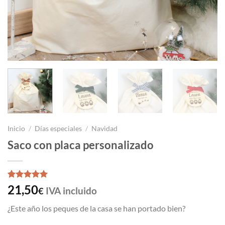
Inicio
/
Días especiales
/
Navidad
Saco con placa personalizado
Valorado
1
21,50
IVA incluido
€
con
5
de 5
en base a
¿Este año los peques de la casa se han portado bien?
valoración
de un