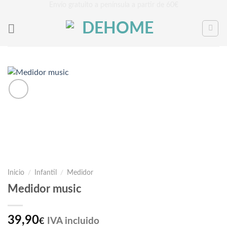
Saltar
Envío gratuito a península a partir de 60€
al
contenido
Inicio
/
Infantil
/
Medidor
Medidor music
39,90
IVA incluido
€