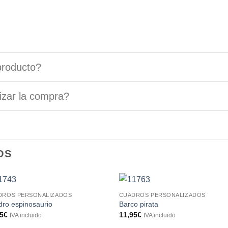
producto?
izar la compra?
OS
DROS PERSONALIZADOS
CUADROS PERSONALIZADOS
ro espinosaurio
Barco pirata
95
€
11,95
€
IVA incluido
IVA incluido