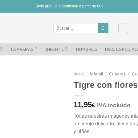
Envío gratuito a península a partir de 60€
Buscar
por:
LÁMPARAS
INFANTIL
NOMBRES
DÍAS ESPECIAL
Inicio
/
Infantil
/
Cuadros
/
Cu
Tigre con flores
11,95
IVA incluido
€
Todas nuestras imágenes infa
ambiente delicado, divertido
y niños.