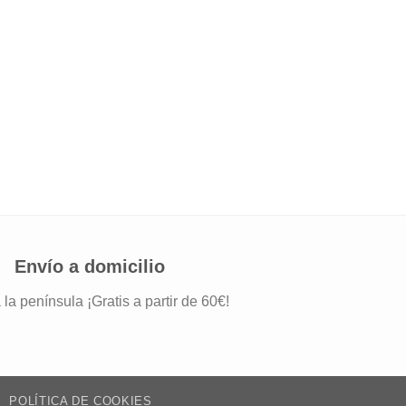
CUADROS PERSONALI
Avión azul
15,75
€
IVA incluido
Envío a domicilio
 la península ¡Gratis a partir de 60€!
POLÍTICA DE COOKIES