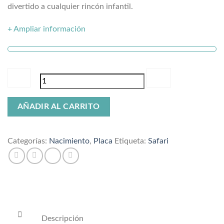
divertido a cualquier rincón infantil.
+ Ampliar información
Placa
AÑADIR AL CARRITO
de
nacimiento
safari
Categorías:
Nacimiento
,
Placa
Etiqueta:
Safari
cantidad
Descripción