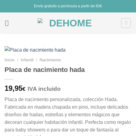
Saltar
Envío gratuito a península a partir de 60€
al
contenido
Inicio
/
Infantil
/
Nacimiento
Placa de nacimiento hada
19,95
IVA incluido
€
Placa de nacimiento personalizada, colección Hada.
Fabricada en madera chapada en pino, incluye delicados
diseños de hadas, estrellas y elementos mágicos que
decoran cualquier habitación infantil. Perfecta como regalo
para baby showers o para dar un toque de fantasía al