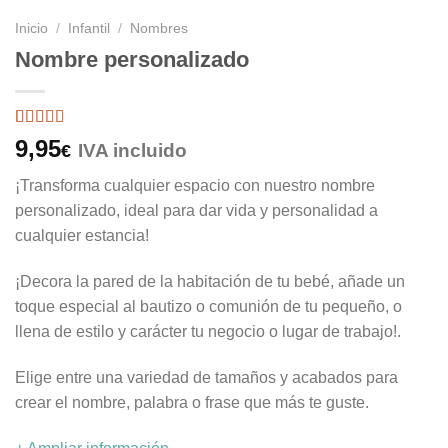
Inicio
/
Infantil
/
Nombres
Nombre personalizado
Valorado
27
9,95
IVA incluido
€
con
5
de 5
en base a
¡Transforma cualquier espacio con nuestro nombre
valoraciones
de clientes
personalizado, ideal para dar vida y personalidad a
cualquier estancia!
¡Decora la pared de la habitación de tu bebé, añade un
toque especial al bautizo o comunión de tu pequeño, o
llena de estilo y carácter tu negocio o lugar de trabajo!.
Elige entre una variedad de tamaños y acabados para
crear el nombre, palabra o frase que más te guste.