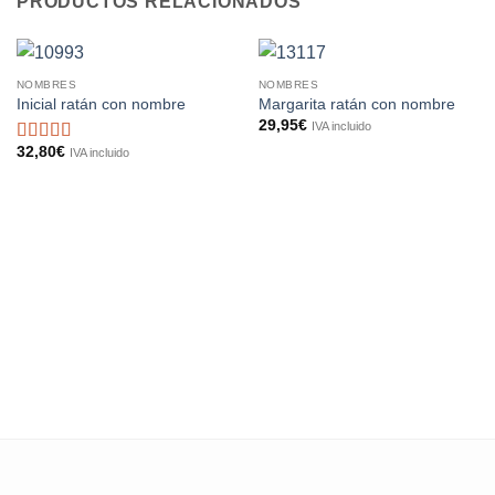
PRODUCTOS RELACIONADOS
NOMBRES
NOMBRES
Inicial ratán con nombre
Margarita ratán con nombre
29,95
€
IVA incluido
32,80
€
IVA incluido
Valorado
con
5
de 5