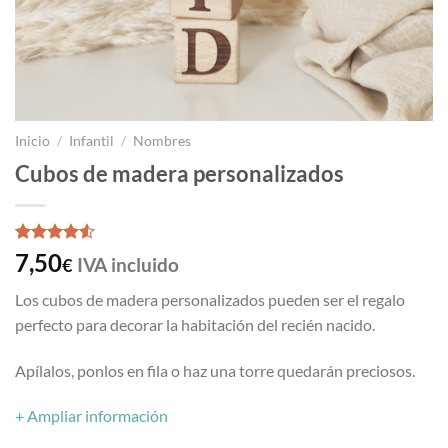
Inicio
/
Infantil
/
Nombres
Cubos de madera personalizados
Valorado
2
7,50
IVA incluido
€
con
4.5
de 5 en
Los cubos de madera personalizados pueden ser el regalo
base a
valoraciones
perfecto para decorar la habitación del recién nacido.
de clientes
Apílalos, ponlos en fila o haz una torre quedarán preciosos.
+ Ampliar información