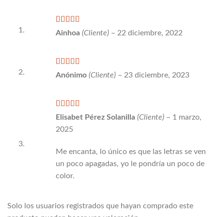
Valorado
Ainhoa
(Cliente)
–
22 diciembre, 2022
con
5
de 5
Valorado
Anónimo
(Cliente)
–
23 diciembre, 2023
con
5
de 5
Valorado
Elisabet Pérez Solanilla
(Cliente)
–
1 marzo,
con
5
de 5
2025
Me encanta, lo único es que las letras se ven
un poco apagadas, yo le pondría un poco de
color.
Solo los usuarios registrados que hayan comprado este