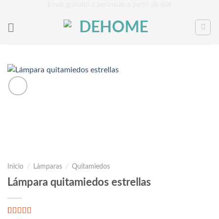
Saltar
Envío gratuito a península a partir de 60€
al
contenido
Inicio
/
Lámparas
/
Quitamiedos
Lámpara quitamiedos estrellas