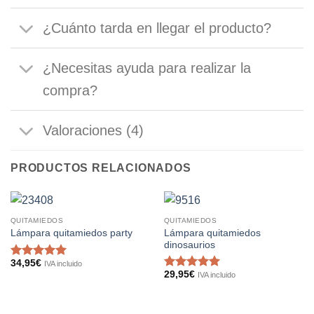
¿Cuánto tarda en llegar el producto?
¿Necesitas ayuda para realizar la
compra?
Valoraciones (4)
PRODUCTOS RELACIONADOS
QUITAMIEDOS
QUITAMIEDOS
Lámpara quitamiedos
Lámpara quitamiedos party
dinosaurios
34,95
€
IVA incluido
Valorado
29,95
€
IVA incluido
con
5
de 5
Valorado
con
5
de 5