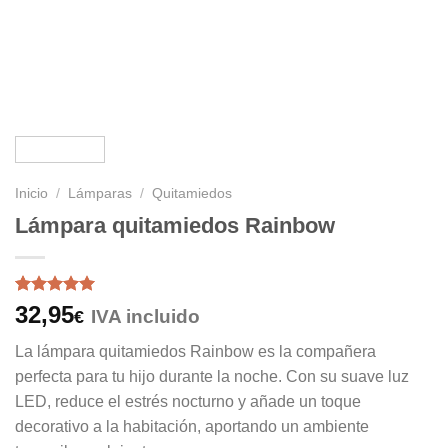
Inicio
/
Lámparas
/
Quitamiedos
Lámpara quitamiedos Rainbow
Valorado
4
32,95
IVA incluido
€
con
5
de 5
en base a
La lámpara quitamiedos Rainbow es la compañera
valoraciones
de clientes
perfecta para tu hijo durante la noche. Con su suave luz
LED, reduce el estrés nocturno y añade un toque
decorativo a la habitación, aportando un ambiente