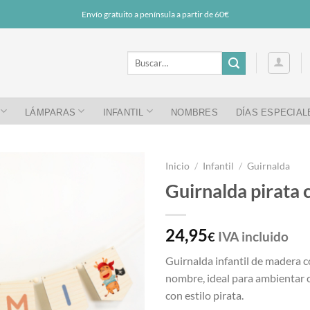
Envío gratuito a península a partir de 60€
Buscar
por:
LÁMPARAS
INFANTIL
NOMBRES
DÍAS ESPECIAL
Inicio
/
Infantil
/
Guirnalda
Guirnalda pirata
24,95
IVA incluido
€
Guirnalda infantil de madera c
nombre, ideal para ambientar 
con estilo pirata.