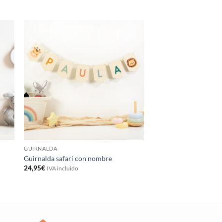
GUIRNALDA
GUIRNALDA
Guirnalda safari con nombre
Guirnalda hada con 
24,95
€
24,95
€
IVA incluido
IVA incluido