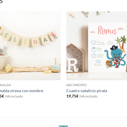
S
RNALDA
NACIMIENTO
nalda sirena con nombre
Cuadro natalicio pirata
5
€
19,75
€
IVA incluido
IVA incluido