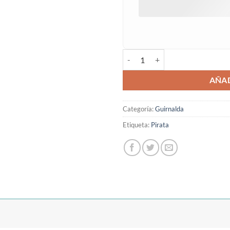
Guirnalda pirata con nombre can
AÑAD
Categoría:
Guirnalda
Etiqueta:
Pirata