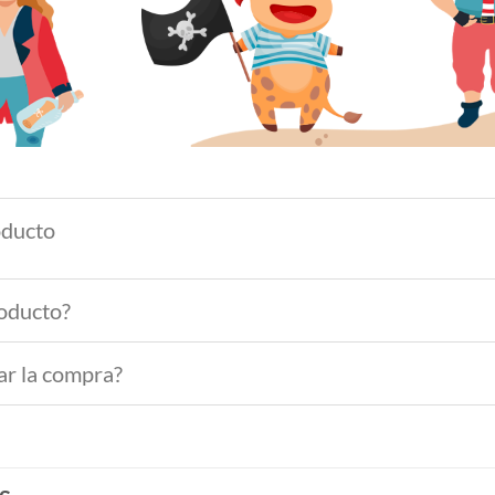
oducto
roducto?
ar la compra?