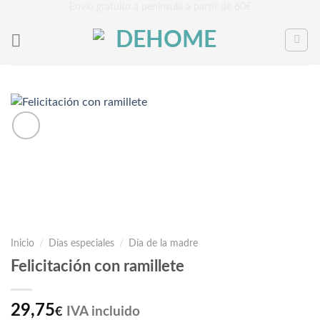
Saltar
Envío gratuito a península a partir de 60€
al
contenido
Inicio
/
Días especiales
/
Día de la madre
Felicitación con ramillete
29,75
IVA incluido
€