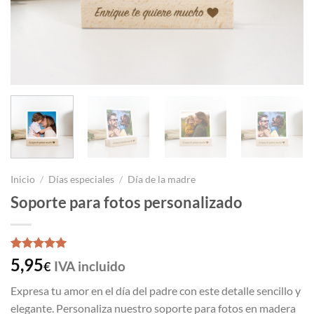
Inicio
/
Días especiales
/
Día de la madre
Soporte para fotos personalizado
Valorado
1
5,95
IVA incluido
€
con
5
de 5
en base a
Expresa tu amor en el día del padre con este detalle sencillo y
valoración
de un
elegante. Personaliza nuestro soporte para fotos en madera