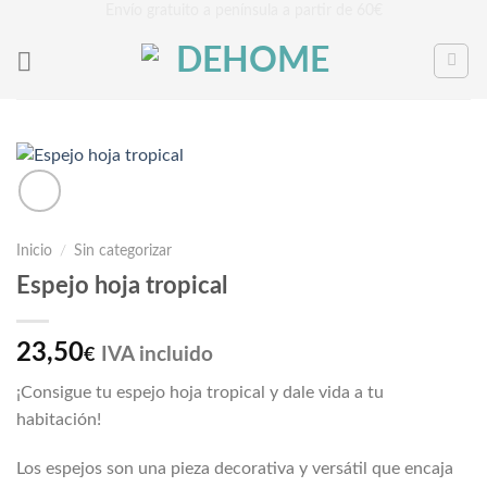
Saltar
Envío gratuito a península a partir de 60€
al
contenido
Inicio
/
Sin categorizar
Espejo hoja tropical
23,50
IVA incluido
€
¡Consigue tu espejo hoja tropical y dale vida a tu
habitación!
Los espejos son una pieza decorativa y versátil que encaja