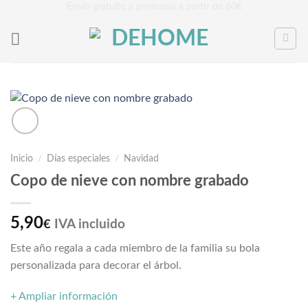
Saltar
Envío gratuito a península a partir de 60€
al
contenido
Inicio
/
Días especiales
/
Navidad
Copo de nieve con nombre grabado
5,90
IVA incluido
€
Este año regala a cada miembro de la familia su bola
personalizada para decorar el árbol.
+ Ampliar información