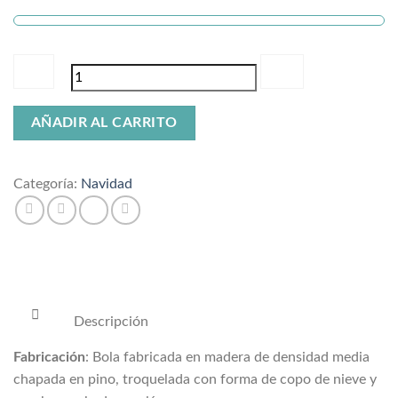
Copo
AÑADIR AL CARRITO
de
nieve
con
Categoría:
Navidad
nombre
grabado
cantidad
Descripción
Fabricación
: Bola fabricada en madera de densidad media
chapada en pino, troquelada con forma de copo de nieve y