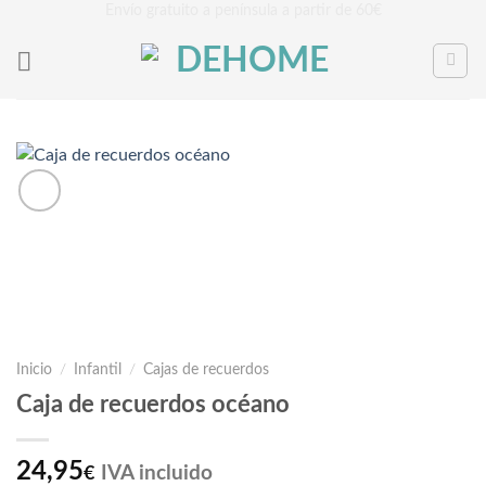
Saltar
Envío gratuito a península a partir de 60€
al
contenido
Inicio
/
Infantil
/
Cajas de recuerdos
Caja de recuerdos océano
24,95
IVA incluido
€