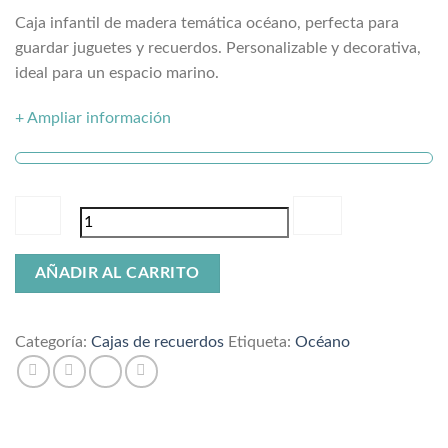
Caja infantil de madera temática océano, perfecta para
guardar juguetes y recuerdos. Personalizable y decorativa,
ideal para un espacio marino.
+ Ampliar información
Caja
AÑADIR AL CARRITO
de
recuerdos
océano
Categoría:
Cajas de recuerdos
Etiqueta:
Océano
cantidad