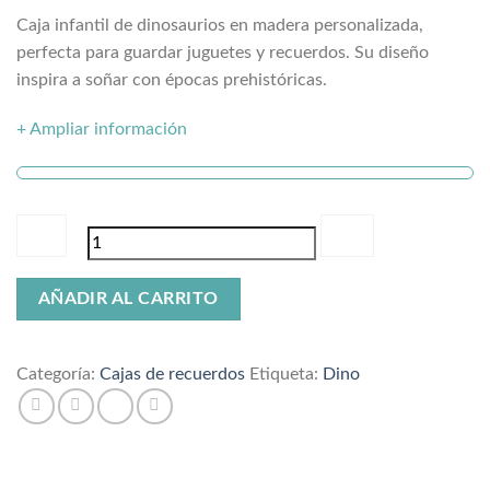
Caja infantil de dinosaurios en madera personalizada,
perfecta para guardar juguetes y recuerdos. Su diseño
inspira a soñar con épocas prehistóricas.
+ Ampliar información
Caja
AÑADIR AL CARRITO
de
recuerdos
dino
Categoría:
Cajas de recuerdos
Etiqueta:
Dino
cantidad