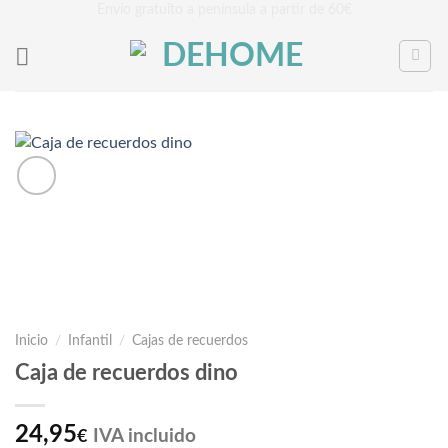
Saltar
Envío gratuito a península a partir de 60€
al
contenido
Inicio
/
Infantil
/
Cajas de recuerdos
Caja de recuerdos dino
24,95
IVA incluido
€