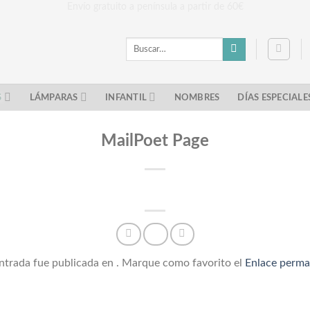
Envío gratuito a península a partir de 60€
Buscar
por:
S
LÁMPARAS
INFANTIL
NOMBRES
DÍAS ESPECIALE
MailPoet Page
ntrada fue publicada en . Marque como favorito el
Enlace perm