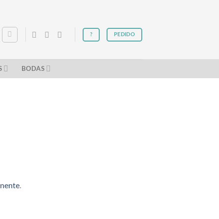
?
PEDIDO
S
BODAS
anente
.