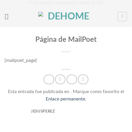
Saltar
Envío gratuito a península a partir de 60€
al
contenido
Página de MailPoet
[mailpoet_page]
Esta entrada fue publicada en . Marque como favorito el
Enlace permanente
.
JESUSPEREZ