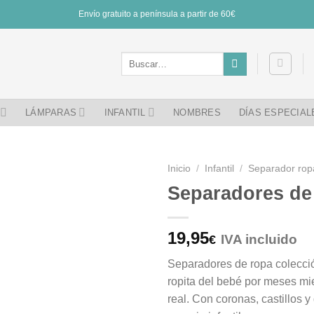
Envío gratuito a península a partir de 60€
Buscar
por:
LÁMPARAS
INFANTIL
NOMBRES
DÍAS ESPECIAL
Inicio
/
Infantil
/
Separador rop
Separadores de
19,95
IVA incluido
€
Separadores de ropa colecció
ropita del bebé por meses mie
real. Con coronas, castillos y