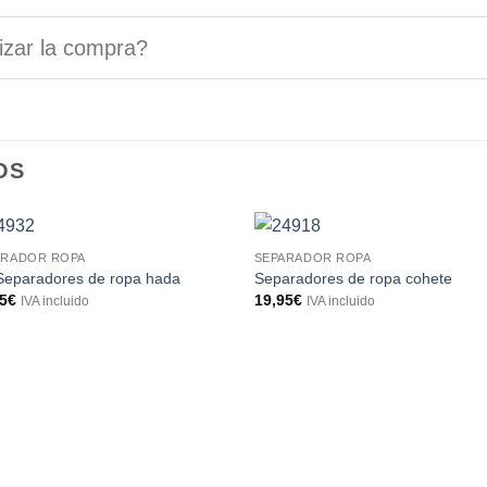
izar la compra?
OS
ARADOR ROPA
SEPARADOR ROPA
Separadores de ropa hada
Separadores de ropa cohete
95
€
19,95
€
IVA incluido
IVA incluido