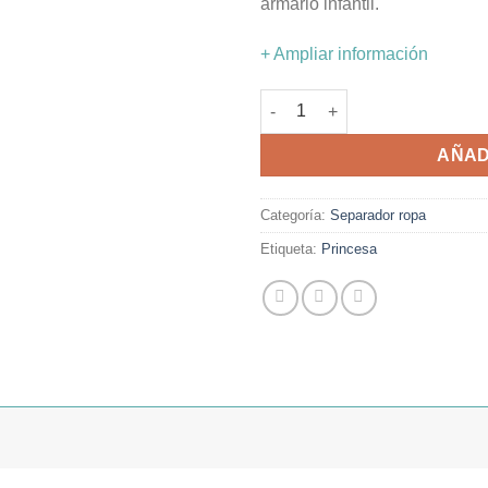
armario infantil.
+ Ampliar información
Separadores de ropa princesa
AÑAD
Categoría:
Separador ropa
Etiqueta:
Princesa