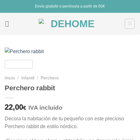
Saltar
Envío gratuito a península a partir de 60€
al
contenido
Inicio
/
Infantil
/
Perchero
Perchero rabbit
22,00
IVA incluido
€
Decora la habitación de tu pequeño con este precioso
Perchero rabbit de estilo nórdico.