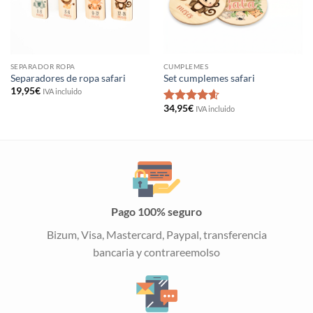
SEPARADOR ROPA
CUMPLEMES
Separadores de ropa safari
Set cumplemes safari
19,95
€
IVA incluido
34,95
€
IVA incluido
Valorado
con
4.6
de
5
Pago 100% seguro
Bizum, Visa, Mastercard, Paypal, transferencia
bancaria y contrareemolso